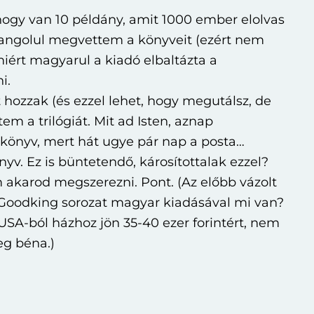
 hogy van 10 példány, amit 1000 ember elolvas
y angolul megvettem a könyveit (ezért nem
iért magyarul a kiadó elbaltázta a
i.
 hozzak (és ezzel lehet, hogy megutálsz, de
 a trilógiát. Mit ad Isten, aznap
 könyv, mert hát ugye pár nap a posta…
yv. Ez is büntetendő, károsítottalak ezzel?
 akarod megszerezni. Pont. (Az előbb vázolt
ry Goodking sorozat magyar kiadásával mi van?
SA-ból házhoz jön 35-40 ezer forintért, nem
eg béna.)