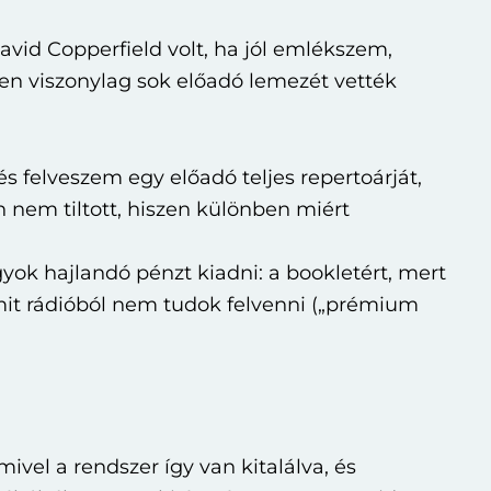
vid Copperfield volt, ha jól emlékszem,
en viszonylag sok előadó lemezét vették
és felveszem egy előadó teljes repertoárját,
 nem tiltott, hiszen különben miért
yok hajlandó pénzt kiadni: a bookletért, mert
amit rádióból nem tudok felvenni („prémium
mivel a rendszer így van kitalálva, és