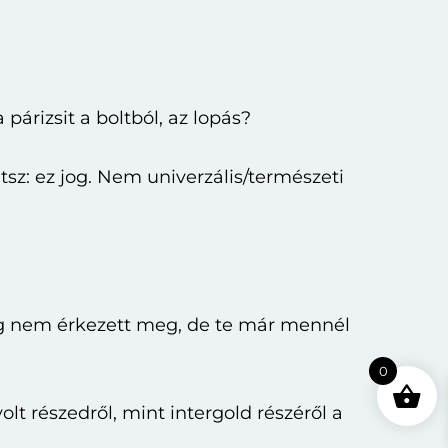
párizsit a boltból, az lopás?
sz: ez jog. Nem univerzális/természeti
ég nem érkezett meg, de te már mennél
0
t részedről, mint intergold részéről a