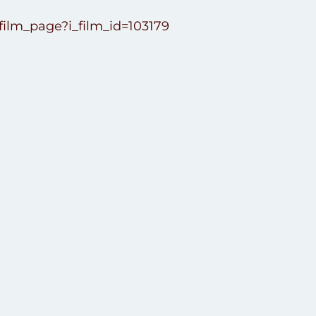
.film_page?i_film_id=103179