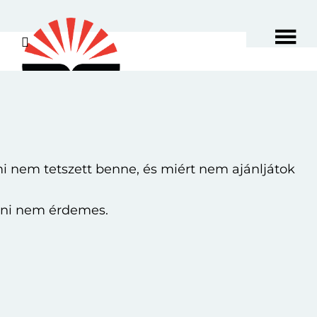
Skip
Ugrás
to
az
main
elsődleges
content
oldalsávhoz
ami nem tetszett benne, és miért nem ajánljátok
tázni nem érdemes.