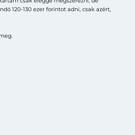
akartam csak eléggé megszerezni, de
ó 120-130 ezer forintot adni, csak azért,
 meg.