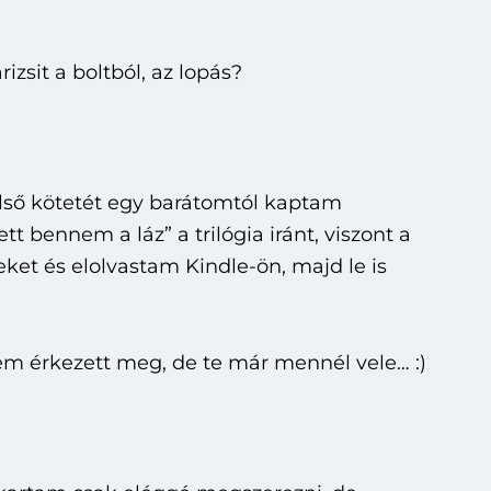
izsit a boltból, az lopás?
első kötetét egy barátomtól kaptam
 bennem a láz” a trilógia iránt, viszont a
et és elolvastam Kindle-ön, majd le is
m érkezett meg, de te már mennél vele… :)