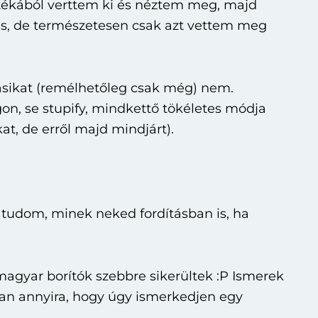
t tékából verttem ki és néztem meg, majd
is, de természetesen csak azt vettem meg
másikat (remélhetőleg csak még) nem.
on, se stupify, mindkettő tökéletes módja
kat, de erről majd mindjárt).
tudom, minek neked fordításban is, ha
agyar borítók szebbre sikerültek :P Ismerek
ban annyira, hogy úgy ismerkedjen egy