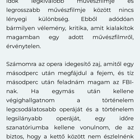
idők legkiválóbb művészfilmje és
legrosszabb művészfilmje között nincs
lényegi különbség. Ebből adódóan
bármilyen vélemény, kritika, amit kialakítok
magamban egy adott művészfilmről,
érvénytelen.
Számomra az opera idegesítő zaj, amitől egy
másodperc után megfájdul a fejem, és tíz
másodperc után feladnám magam az FBI-
nak. Ha egymás után kellene
végighallgatnom a történelem
legcsodálatosabb operáját és a történelem
legsilányabb operáját, egy időre
szanatóriumba kellene vonulnom, de az
biztos, hogy a kettő között nem észlelnénk