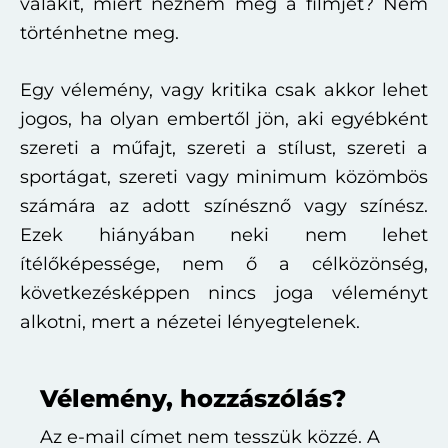
valakit, miért nézném meg a filmjét? Nem
történhetne meg.
Egy vélemény, vagy kritika csak akkor lehet
jogos, ha olyan embertől jön, aki egyébként
szereti a műfajt, szereti a stílust, szereti a
sportágat, szereti vagy minimum közömbös
számára az adott színésznő vagy színész.
Ezek hiányában neki nem lehet
ítélőképessége, nem ő a célközönség,
következésképpen nincs joga véleményt
alkotni, mert a nézetei lényegtelenek.
Reader
Vélemény, hozzászólás?
Interactions
Az e-mail címet nem tesszük közzé.
A