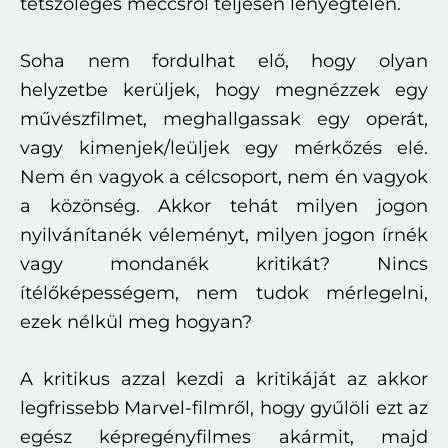
tetszőleges meccsről teljesen lényegtelen.
Soha nem fordulhat elő, hogy olyan
helyzetbe kerüljek, hogy megnézzek egy
művészfilmet, meghallgassak egy operát,
vagy kimenjek/leüljek egy mérkőzés elé.
Nem én vagyok a célcsoport, nem én vagyok
a közönség. Akkor tehát milyen jogon
nyilvánítanék véleményt, milyen jogon írnék
vagy mondanék kritikát? Nincs
ítélőképességem, nem tudok mérlegelni,
ezek nélkül meg hogyan?
A kritikus azzal kezdi a kritikáját az akkor
legfrissebb Marvel-filmről, hogy gyűlöli ezt az
egész képregényfilmes akármit, majd