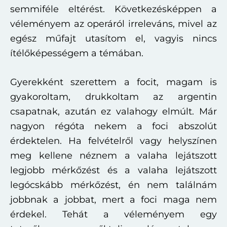
semmiféle eltérést. Következésképpen a
véleményem az operáról irreleváns, mivel az
egész műfajt utasítom el, vagyis nincs
ítélőképességem a témában.
Gyerekként szerettem a focit, magam is
gyakoroltam, drukkoltam az argentin
csapatnak, azután ez valahogy elmúlt. Már
nagyon régóta nekem a foci abszolút
érdektelen. Ha felvételről vagy helyszínen
meg kellene néznem a valaha lejátszott
legjobb mérkőzést és a valaha lejátszott
legócskább mérkőzést, én nem találnám
jobbnak a jobbat, mert a foci maga nem
érdekel. Tehát a véleményem egy