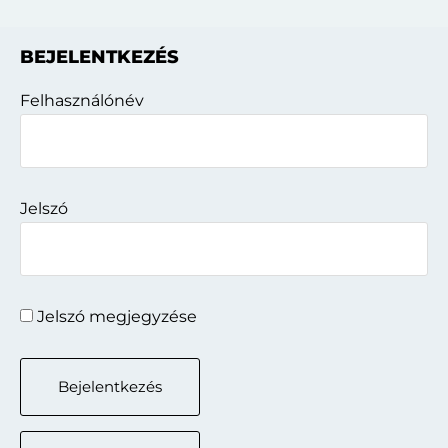
Elsődleges
BEJELENTKEZÉS
oldalsáv
Felhasználónév
Jelszó
Jelszó megjegyzése