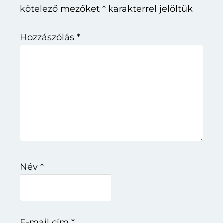
kötelező mezőket
*
karakterrel jelöltük
Hozzászólás
*
Név
*
E-mail cím
*