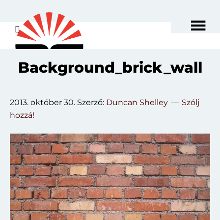
Skip
to
main
content
Background_brick_wall
2013. október 30.
Szerző:
Duncan Shelley
Szólj
hozzá!