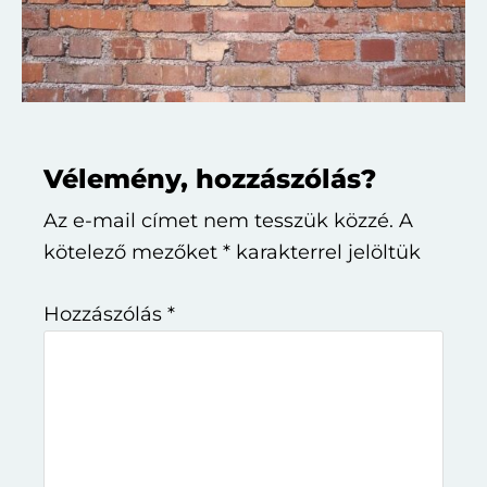
Reader
Vélemény, hozzászólás?
Interactions
Az e-mail címet nem tesszük közzé.
A
kötelező mezőket
*
karakterrel jelöltük
Hozzászólás
*