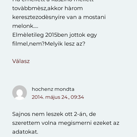
tovàbbmèsz,akkor hàrom
keresztezodèsnyire van a mostani
melonk….
Elmèletileg 2015ben jottok egy
filmel,nem?Melyik lesz az?
Válasz
hochenz
mondta
2014. május 24., 09:34
Sajnos nem leszek ott 2-án, de
szerettem volna megismerni ezeket az
adatokat.