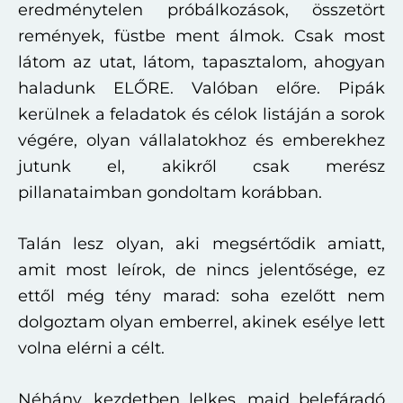
eredménytelen próbálkozások, összetört
remények, füstbe ment álmok. Csak most
látom az utat, látom, tapasztalom, ahogyan
haladunk ELŐRE. Valóban előre. Pipák
kerülnek a feladatok és célok listáján a sorok
végére, olyan vállalatokhoz és emberekhez
jutunk el, akikről csak merész
pillanataimban gondoltam korábban.
Talán lesz olyan, aki megsértődik amiatt,
amit most leírok, de nincs jelentősége, ez
ettől még tény marad: soha ezelőtt nem
dolgoztam olyan emberrel, akinek esélye lett
volna elérni a célt.
Néhány, kezdetben lelkes, majd belefáradó