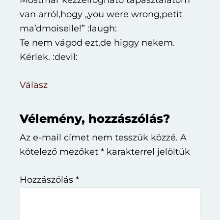
Mostmár kézzelfogható tapasztalatom
van arról,hogy „you were wrong,petit
ma’dmoiselle!” :laugh:
Te nem vágod ezt,de higgy nekem.
Kérlek. :devil:
Válasz
Vélemény, hozzászólás?
Az e-mail címet nem tesszük közzé.
A
kötelező mezőket
*
karakterrel jelöltük
Hozzászólás
*