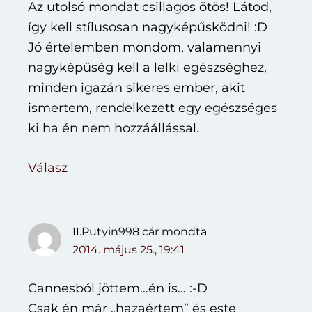
Az utolsó mondat csillagos ötös! Látod,
így kell stílusosan nagyképűsködni! :D
Jó értelemben mondom, valamennyi
nagyképűség kell a lelki egészséghez,
minden igazán sikeres ember, akit
ismertem, rendelkezett egy egészséges
ki ha én nem hozzáállással.
Válasz
II.Putyin998 cár
mondta
2014. május 25., 19:41
Cannesból jöttem…én is… :-D
Csak én már „hazaértem” és este