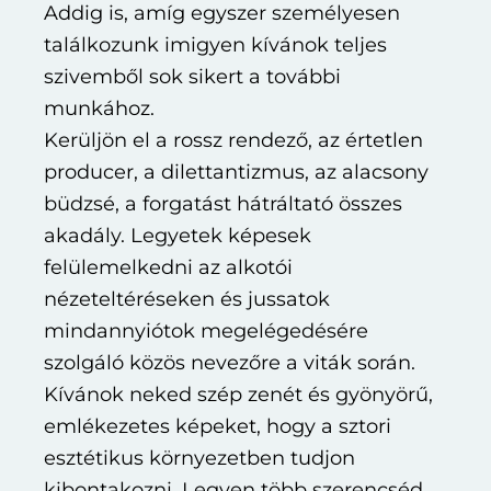
Addig is, amíg egyszer személyesen
találkozunk imigyen kívánok teljes
szivemből sok sikert a további
munkához.
Kerüljön el a rossz rendező, az értetlen
producer, a dilettantizmus, az alacsony
büdzsé, a forgatást hátráltató összes
akadály. Legyetek képesek
felülemelkedni az alkotói
nézeteltéréseken és jussatok
mindannyiótok megelégedésére
szolgáló közös nevezőre a viták során.
Kívánok neked szép zenét és gyönyörű,
emlékezetes képeket, hogy a sztori
esztétikus környezetben tudjon
kibontakozni. Legyen több szerencséd,