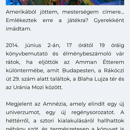
Amerikából jöttem, mesterségem címere…
Emlékeztek erre a játékra? Gyerekként
imádtam.
2014. június 2-án, 17 órától 19 óráig
könyvbemutató és élménybeszámoló vár
rátok, ha eljöttök az Amman Étterem
különtermébe, amit Budapesten, a Rákóczi
út 29. szám alatt találtok, a Blaha Lujza tér és
az Uránia Mozi között.
Megjelent az Amnézia, amely elindít egy új
univerzumot, egy új regénysorozatot. A
héttérről, a sztori kialakulásáról hallhattok
néhány szót, és természetesen a könyvet is