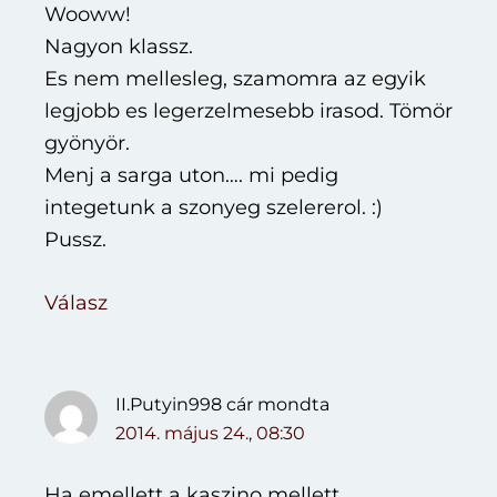
Wooww!
Nagyon klassz.
Es nem mellesleg, szamomra az egyik
legjobb es legerzelmesebb irasod. Tömör
gyönyör.
Menj a sarga uton…. mi pedig
integetunk a szonyeg szelererol. :)
Pussz.
Válasz
II.Putyin998 cár
mondta
2014. május 24., 08:30
Ha emellett a kaszino mellett