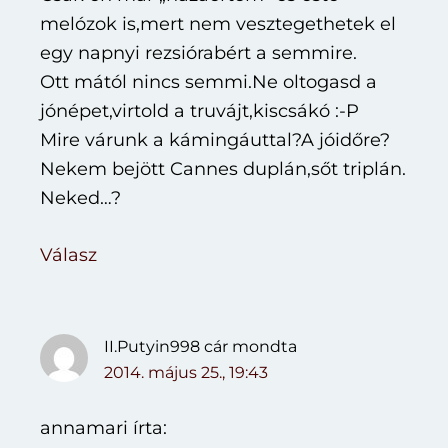
melózok is,mert nem vesztegethetek el
egy napnyi rezsiórabért a semmire.
Ott mától nincs semmi.Ne oltogasd a
jónépet,virtold a truvájt,kiscsákó :-P
Mire várunk a kámingáuttal?A jóidőre?
Nekem bejött Cannes duplán,sőt triplán.
Neked…?
Válasz
II.Putyin998 cár
mondta
2014. május 25., 19:43
annamari írta: