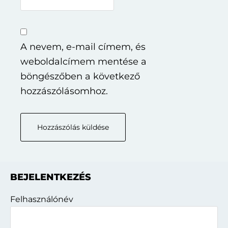
A nevem, e-mail címem, és
weboldalcímem mentése a
böngészőben a következő
hozzászólásomhoz.
Elsődleges
BEJELENTKEZÉS
oldalsáv
Felhasználónév