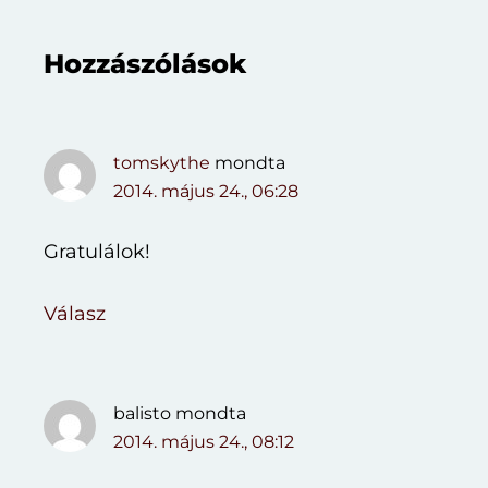
Reader
Hozzászólások
Interactions
tomskythe
mondta
2014. május 24., 06:28
Gratulálok!
Válasz
balisto
mondta
2014. május 24., 08:12