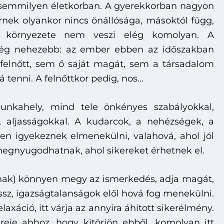
 semmilyen életkorban. A gyerekkorban nagyon
nek olyankor nincs önállósága, másoktól függ,
 környezete nem veszi elég komolyan. A
még nehezebb: az ember ebben az időszakban
elnőtt, sem ő saját magát, sem a társadalom
 tenni. A felnőttkor pedig, nos…
munkahely, mind tele önkényes szabályokkal,
, aljasságokkal. A kudarcok, a nehézségek, a
ben igyekeznek elmenekülni, valahová, ahol jól
megnyugodhatnak, ahol sikereket érhetnek el.
inak) könnyen megy az ismerkedés, adja magát,
ssz, igazságtalanságok elől hová fog menekülni.
relaxáció, itt várja az annyira áhított sikerélmény.
ereje ahhoz, hogy kitörjön ebből, komolyan itt