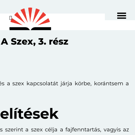
Skip
Ugrás
to
az
main
elsődleges
content
oldalsávhoz
A Szex, 3. rész
és a szex kapcsolatát járja körbe, korántsem a
lítések
 szerint a szex célja a fajfenntartás, vagyis az