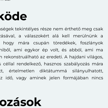
köde
nségek tekintélyes része nem érthető meg csak
ásával, a válaszokért alá kell merülnünk a
, hogy mára csupán töredékek, foszlányok
iből, ami egykor ép volt, és abból, ami ma
m rekonstruálható az eredeti. A hajdani világos,
és céllal rendelkező, hasznos szabályozás mára
tt, értelmetlen diktátummá silányulhatott,
 az idő, vagy aminek jelen formájában nincs
kozások