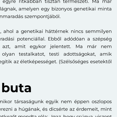
egyre ritkábban tisztán természeti. Ma már
világnak, amelyen egy bizonyos genetikai minta
ennmaradás szempontjából.
, ahol a genetikai háttérnek nincs semmilyen
radási potenciállal. Ebből adódóan a szépség
 azt, amit egykor jelentett. Ma már nem
lyan testalkatot, testi adottságokat, amik
egítik az életképességet. (Szélsőséges esetektől
 buta
mikor társaságunk egyik nem éppen oszlopos
zerezni a húgának, és dicsérte az érdemeit, mint
vetkezőt mondta róla: „Igaz, hogy csúnya, viszont