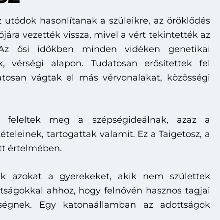
 utódok hasonlítanak a szüleikre, az öröklődés
jára vezették vissza, mivel a vért tekintették az
 Az ősi időkben minden vidéken genetikai
ak, vérségi alapon. Tudatosan erősítettek fel
atosan vágtak el más vérvonalakat, közösségi
 feleltek meg a szépségideálnak, azaz a
ételeinek, tartogattak valamit. Ez a Taigetosz, a
itt értelmében.
ék azokat a gyerekeket, akik nem születtek
ttságokkal ahhoz, hogy felnővén hasznos tagjai
ségnek. Egy katonaállamban az adottságok
.