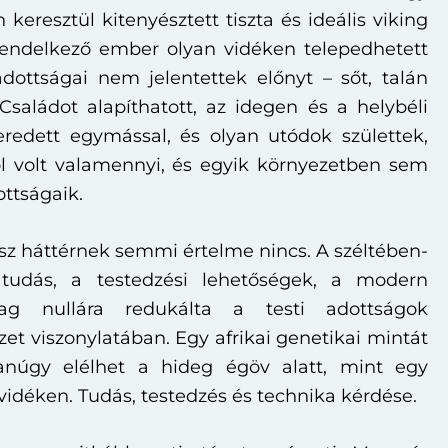
keresztül kitenyésztett tiszta és ideális viking
rendelkező ember olyan vidéken telepedhetett
 adottságai nem jelentettek előnyt – sőt, talán
 Családot alapíthatott, az idegen és a helybéli
redett egymással, és olyan utódok születtek,
l volt valamennyi, és egyik környezetben sem
ottságaik.
z háttérnek semmi értelme nincs. A széltében-
 tudás, a testedzési lehetőségek, a modern
ilag nullára redukálta a testi adottságok
zet viszonylatában. Egy afrikai genetikai mintát
núgy elélhet a hideg égöv alatt, mint egy
vidéken. Tudás, testedzés és technika kérdése.