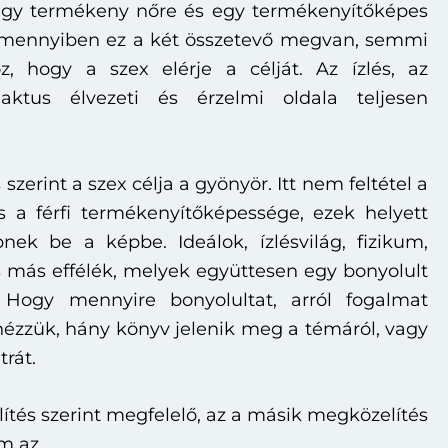
gy termékeny nőre és egy termékenyítőképes
 Amennyiben ez a két összetevő megvan, semmi
 hogy a szex elérje a célját. Az ízlés, az
ktus élvezeti és érzelmi oldala teljesen
zerint a szex célja a gyönyör. Itt nem feltétel a
 a férfi termékenyítőképessége, ezek helyett
ek be a képbe. Ideálok, ízlésvilág, fizikum,
s más effélék, melyek együttesen egy bonyolult
 Hogy mennyire bonyolultat, arról fogalmat
ézzük, hány könyv jelenik meg a témáról, vagy
rát.
ítés szerint megfelelő, az a másik megközelítés
m az.