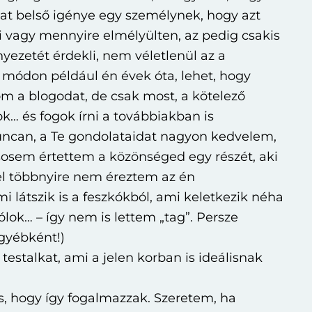
t belső igénye egy személynek, hogy azt
 vagy mennyire elmélyülten, az pedig csakis
nyezetét érdekli, nem véletlenül az a
 módon például én évek óta, lehet, hogy
m a blogodat, de csak most, a kötelező
… és fogok írni a továbbiakban is
ncan, a Te gondolataidat nagyon kedvelem,
sosem értettem a közönséged egy részét, aki
l többnyire nem éreztem az én
 látszik is a feszkókból, ami keletkezik néha
lok… – így nem is lettem „tag”. Persze
gyébként!)
testalkat, ami a jelen korban is ideálisnak
s, hogy így fogalmazzak. Szeretem, ha