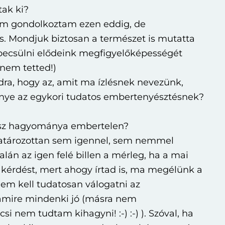
tak ki?
em gondolkoztam ezen eddig, de
s. Mondjuk biztosan a természet is mutatta
ebecsülni elődeink megfigyelőképességét
nem tetted!)
ra, hogy az, amit ma ízlésnek nevezünk,
nye az egykori tudatos embertenyésztésnek?
osz hagyománya embertelen?
atározottan sem igennel, sem nemmel
alán az igen felé billen a mérleg, ha a mai
 kérdést, mert ahogy írtad is, ma megélünk a
 nem kell tudatosan válogatni az
amire mindenki jó (másra nem
i nem tudtam kihagyni! :-) :-) ). Szóval, ha