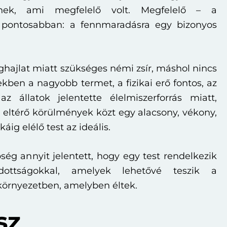
nek, ami megfelelő volt. Megfelelő – a
 pontosabban: a fennmaradásra egy bizonyos
hajlat miatt szükséges némi zsír, máshol nincs
kben a nagyobb termet, a fizikai erő fontos, az
z állatok jelentette élelmiszerforrás miatt,
 eltérő körülmények közt egy alacsony, vékony,
áig elélő test az ideális.
ség annyit jelentett, hogy egy test rendelkezik
ottságokkal, amelyek lehetővé teszik a
környezetben, amelyben éltek.
sz