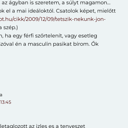
s az ágyban is szeretem, a súlyt magamon…
k el a mai ideáloktól. Csatolok képet, mielőtt
cot.hu/cikk/2009/12/09/tetszik-nekunk-jon-
a szép.)
 ha egy férfi szőrtelenít, vagy esetleg
 Szóval én a masculin pasikat bírom. Ők
a
 13:45
aglozott az izles es a tenyeszet