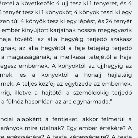
retei a következők: 4 ujj tesz ki 1 tenyeret, és 4
 6 tenyér tesz ki 1 könyököt; 4 könyök teszi ki egy
n túl 4 könyök tesz ki egy lépést, és 24 tenyér
z ember kinyújtott karjainak hossza megegyezik
aja tövétől az álla hegyéig terjedő szakasz
nak; az álla hegyétől a feje tetejéig terjedő
 a magasságának; a mellkasa tetejétől a haja
 egész embernek. A könyöktől az ujjhegyig az
nek; és a könyöktől a hónalj hajlatáig
nek. A teljes kézfej az egytizede az embernek.
rrig, illetve a hajtőtől a szemöldökig terjedő
 a fülhöz hasonlóan az arc egyharmada.”
nciai alapként a fentieket, akkor felmerül a
 arányok mire utalnak? Egy ember értékére? A
ste egészségére? A teste képességeire? A teste