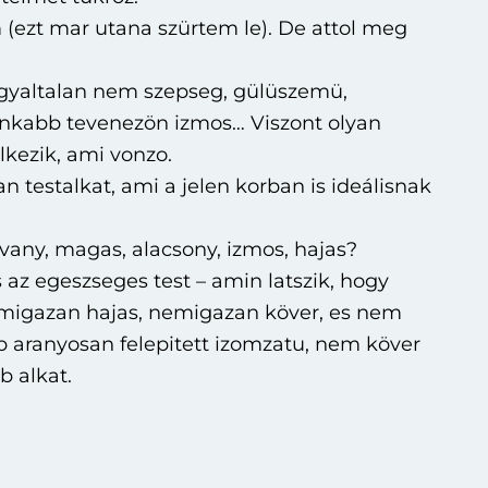
(ezt mar utana szürtem le). De attol meg
 egyaltalan nem szepseg, gülüszemü,
 inkabb tevenezön izmos… Viszont olyan
lkezik, ami vonzo.
n testalkat, ami a jelen korban is ideálisnak
ovany, magas, alacsony, izmos, hajas?
s az egeszseges test – amin latszik, hogy
migazan hajas, nemigazan köver, es nem
b aranyosan felepitett izomzatu, nem köver
 alkat.