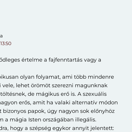
a
 13:50
sődleges értelme a fajfenntartás vagy a
ipikusan olyan folyamat, ami több mindenre
i vele, lehet örömöt szerezni magunknak
töltésnek, de mágikus erő is. A szexuális
agyon erős, amit ha valaki alternatív módon
nt bizonyos papok, úgy nagyon sok előnyhöz
m a mágia Isten országában illegális.
a, hogy a szépség egykor annyit jelentett: