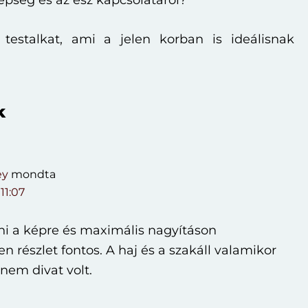
pség és az ész kapcsolatáról?
 testalkat, ami a jelen korban is ideálisnak
k
s
ey
mondta
 11:07
ni a képre és maximális nagyításon
n részlet fontos. A haj és a szakáll valamikor
 nem divat volt.