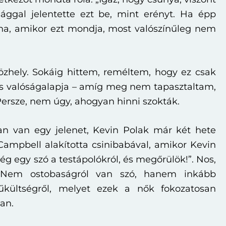
sággal jelentette ezt be, mint erényt. Ha épp
na, amikor ezt mondja, most valószínűleg nem
zhely. Sokáig hittem, reméltem, hogy ez csak
ncs valóságalapja – amíg meg nem tapasztaltam,
ersze, nem úgy, ahogyan hinni szokták.
n van egy jelenet, Kevin Polak már két hete
ampbell alakította csinibabával, amikor Kevin
ég egy szó a testápolókról, és megőrülök!”. Nos,
 Nem ostobaságról van szó, hanem inkább
szűkültségről, melyet ezek a nők fokozatosan
an.