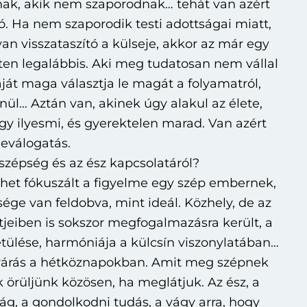
ak, akik nem szaporodnak… tehát van azért
ó. Ha nem szaporodik testi adottságai miatt,
an visszataszító a külseje, akkor az már egy
inten legalábbis. Aki meg tudatosan nem vállal
ját maga választja le magát a folyamatról,
nül… Aztán van, akinek úgy alakul az élete,
gy ilyesmi, és gyerektelen marad. Van azért
leválogatás.
szépség és az ész kapcsolatáról?
het fókuszált a figyelme egy szép embernek,
ége van feldobva, mint ideál. Közhely, de az
jeiben is sokszor megfogalmazásra került, a
tülése, harmóniája a külcsín viszonylatában…
elvárás a hétköznapokban. Amit meg szépnek
 örüljünk közösen, ha meglátjuk. Az ész, a
ság, a gondolkodni tudás, a vágy arra, hogy