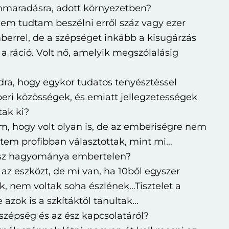
nnmaradásra, adott környezetben?
 tudtam beszélni erről száz vagy ezer
mberrel, de a szépséget inkább a kisugárzás
 a ráció. Volt nő, amelyik megszólalásig
ra, hogy egykor tudatos tenyésztéssel
eri közösségek, és emiatt jellegzetességek
tak ki?
m, hogy volt olyan is, de az emberiségre nem
ntem profibban választottak, mint mi…
osz hagyománya embertelen?
 az eszközt, de mi van, ha 10ből egyszer
, nem voltak soha észlének…Tisztelet a
 azok is a szkítáktól tanultak…
szépség és az ész kapcsolatáról?