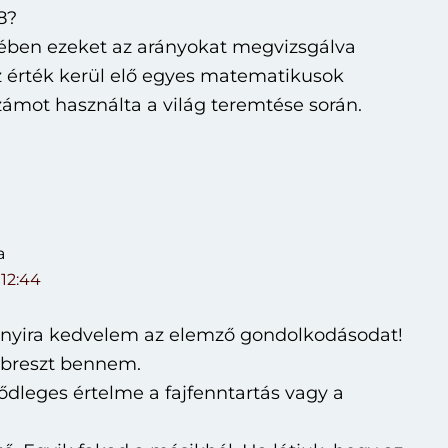
8?
tében ezeket az arányokat megvizsgálva
z érték kerül elő egyes matematikusok
számot használta a világ teremtése során.
a
, 12:44
nyira kedvelem az elemző gondolkodásodat!
ébreszt bennem.
sődleges értelme a fajfenntartás vagy a