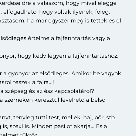
kerdeseidre a valaszom, hogy mivel elegge
, elfogadhato, hogy voltak ilyenek, föleg,
sztasom, ha mar egyszer meg is tettek es el
lsődleges értelme a fajfenntartás vagy a
yönyör, hogy kedv legyen a fajfenntartashoz.
a gyönyör az elsödleges. Amikor be vagyok
rol teszek a fajra…!
 szépség és az ész kapcsolatáról?
 a szemeken keresztül levehetö a belsö
yt, tenyleg tutti test, mellek, haj, bör, stb.
is, szexi is. Minden pasi öt akarja… Es a
elmet tükröz.