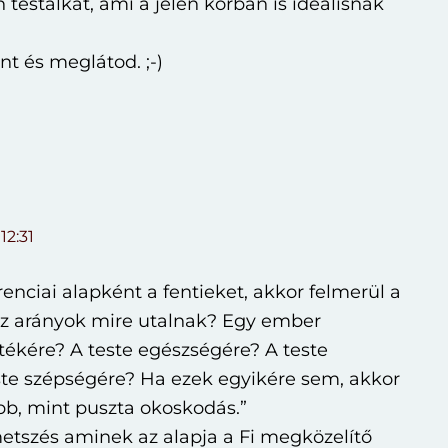
 testalkat, ami a jelen korban is ideálisnak
t és meglátod. ;-)
 12:31
renciai alapként a fentieket, akkor felmerül a
az arányok mire utalnak? Egy ember
rtékére? A teste egészségére? A teste
ste szépségére? Ha ezek egyikére sem, akkor
bb, mint puszta okoskodás.”
etszés aminek az alapja a Fi megközelítő