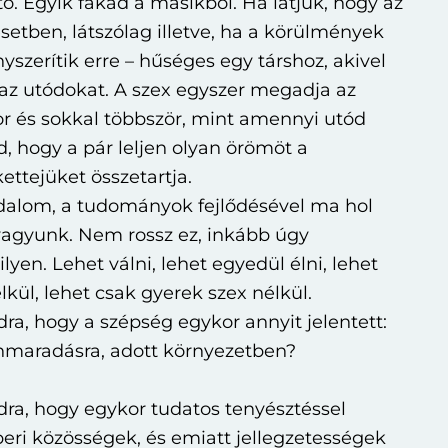
. Egyik fakad a másikból. Ha látjuk, hogy az
setben, látszólag illetve, ha a körülmények
yszerítik erre – hűséges egy társhoz, akivel
 az utódokat. A szex egyszer megadja az
r és sokkal többször, mint amennyi utód
d, hogy a pár leljen olyan örömöt a
ettejüket összetartja.
adalom, a tudományok fejlődésével ma hol
vagyunk. Nem rossz ez, inkább úgy
yen. Lehet válni, lehet egyedül élni, lehet
lkül, lehet csak gyerek szex nélkül.
a, hogy a szépség egykor annyit jelentett:
nnmaradásra, adott környezetben?
ra, hogy egykor tudatos tenyésztéssel
eri közösségek, és emiatt jellegzetességek