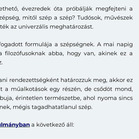
ethető, évezredek óta próbálják megfejteni a
 szépség, mitől szép a szép? Tudósok, művészek
ék az univerzális meghatározást.
fogadott formulája a szépségnek. A mai napig
 a filozófusoknak abba, hogy van, akinek ez a
z.
tani rendezettségként határozzuk meg, akkor ez
t a műalkotások egy részén, de csődöt mond,
uja, érintetlen természetbe, ahol nyoma sincs
nek, mégis tagadhatatlanul szép.
nulmányban
a következő áll: