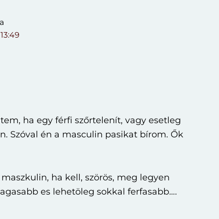
a
 13:49
tem, ha egy férfi szőrtelenít, vagy esetleg
en. Szóval én a masculin pasikat bírom. Ők
n maszkulin, ha kell, szörös, meg legyen
gasabb es lehetöleg sokkal ferfasabb….