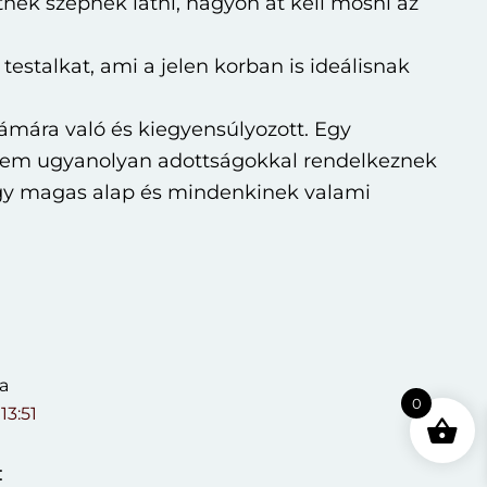
nék szépnek látni, nagyon át kell mosni az
testalkat, ami a jelen korban is ideálisnak
ámára való és kiegyensúlyozott. Egy
nem ugyanolyan adottságokkal rendelkeznek
gy magas alap és mindenkinek valami
a
0
 13:51
: