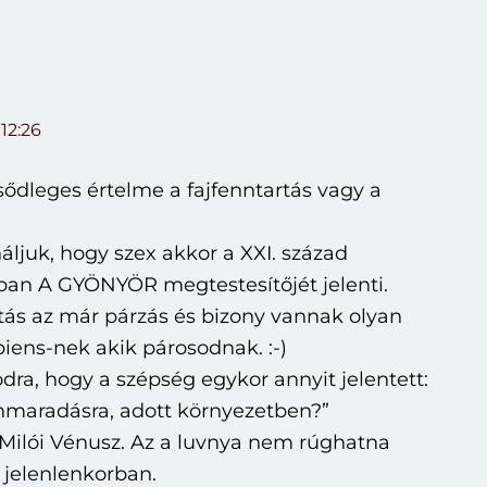
 12:26
lsődleges értelme a fajfenntartás vagy a
áljuk, hogy szex akkor a XXI. század
an A GYÖNYÖR megtestesítőjét jelenti.
rtás az már párzás és bizony vannak olyan
iens-nek akik párosodnak. :-)
ra, hogy a szépség egykor annyit jelentett:
nnmaradásra, adott környezetben?”
 Milói Vénusz. Az a luvnya nem rúghatna
jelenlenkorban.