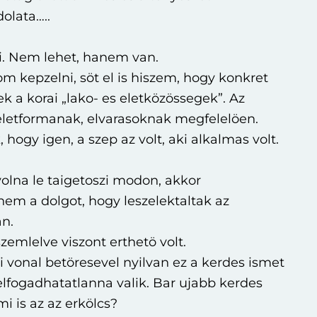
olata…..
. Nem lehet, hanem van.
om kepzelni, söt el is hiszem, hogy konkret
k a korai „lako- es eletközössegek”. Az
eletformanak, elvarasoknak megfelelöen.
 hogy igen, a szep az volt, aki alkalmas volt.
lna le taigetoszi modon, akkor
em a dolgot, hogy leszelektaltak az
an.
 szemlelve viszont erthetö volt.
i vonal betöresevel nyilvan ez a kerdes ismet
elfogadhatatlanna valik. Bar ujabb kerdes
i is az az erkölcs?