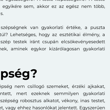
 egyikére sem, akkor ez az egész nem több,
s.
szépségnek van gyakorlati értéke, a puszta
túl? Lehetséges, hogy az esztétikai élmény, a
szép testek iránt csupán elcsökevényesedett
ek, aminek egykor kizárólagosan gyakorlati
épség?
épség nem csillogó szemeket, érzéki ajkakat,
entett, mert ezeknek semmilyen gyakorlati
zépség robosztus alkatot, vékony, inas testet,
et, vagy ehhez hasonlókat jelentett. Egyszerűen