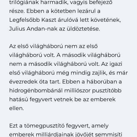
trilógiának harmadik, vagyis befejező
háború
része. Ebben a kötetben lezárul a
(eBook)
Legfelsőbb Kaszt árulóvá lett követének,
mennyiség
Julius Andan-nak az üldöztetése.
Az első világháború nem az első
világháború volt. A második világháború
nem a második világháború volt. Az igazi
első világháború még mindig zajlik, és már
évezredek óta tart. Ebben a háborúban a
hidrogénbombánál milliószor pusztítóbb
hatású fegyvert vetnek be az emberek
ellen.
Ezt a tömegpusztító fegyvert, amely
emberek milliárdjainak jövőjét semmisíti