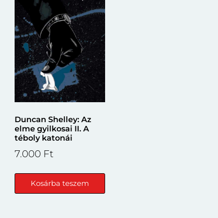
Duncan Shelley: Az
elme gyilkosai II. A
téboly katonái
7.000
Ft
Kosárba teszem