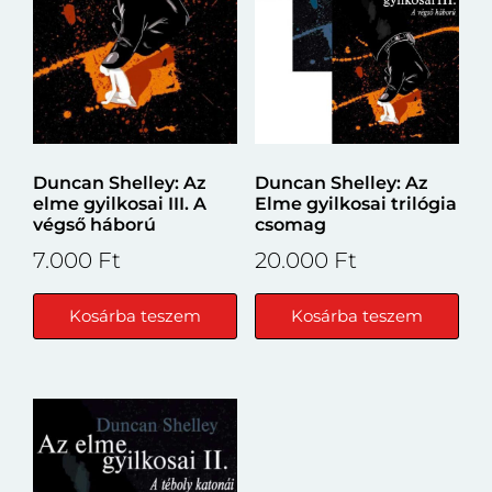
Duncan Shelley: Az
Duncan Shelley: Az
elme gyilkosai III. A
Elme gyilkosai trilógia
végső háború
csomag
7.000
Ft
20.000
Ft
Kosárba teszem
Kosárba teszem