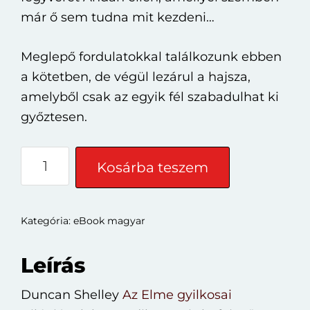
már ő sem tudna mit kezdeni…
Meglepő fordulatokkal találkozunk ebben
a kötetben, de végül lezárul a hajsza,
amelyből csak az egyik fél szabadulhat ki
győztesen.
Duncan
Kosárba teszem
Shelley:
Az
Elme
Kategória:
eBook magyar
gyilkosai
III.
Leírás
A
Duncan Shelley
Az Elme gyilkosai
végső