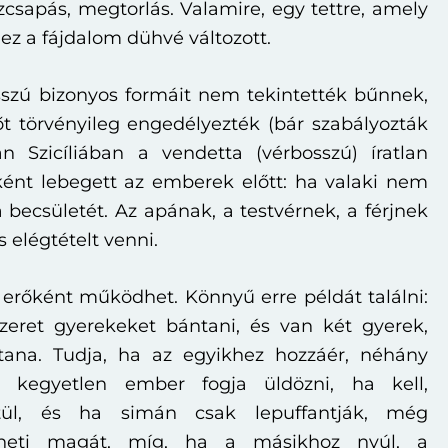
szcsapás, megtorlás. Valamire, egy tettre, amely
 ez a fájdalom dühvé változott.
sszú bizonyos formáit nem tekintették bűnnek,
sőt törvényileg engedélyezték (bár szabályozták
n Szicíliában a vendetta (vérbosszú) íratlan
ként lebegett az emberek előtt: ha valaki nem
a becsületét. Az apának, a testvérnek, a férjnek
s elégtételt venni.
 erőként működhet. Könnyű erre példát találni:
szeret gyerekeket bántani, és van két gyerek,
tana. Tudja, ha az egyikhez hozzáér, néhány
kegyetlen ember fogja üldözni, ha kell,
ztül, és ha simán csak lepuffantják, még
zheti magát, míg, ha a másikhoz nyúl, a