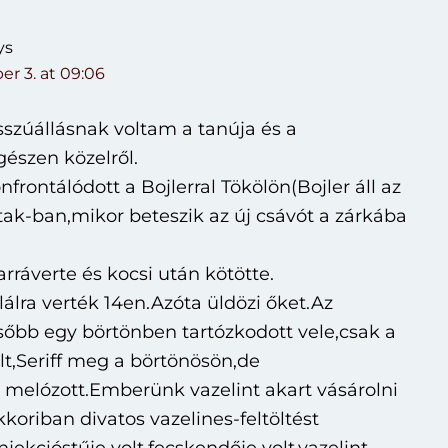
ys
r 3. at 09:06
szúállásnak voltam a tanúja és a
észen közelről.
frontálódott a Bojlerral Tökölön(Bojler áll az
ak-ban,mikor beteszik az új csávót a zárkába
rráverte és kocsi után kötötte.
lálra verték 14en.Azóta üldözi őket.Az
sőbb egy börtönben tartózkodott vele,csak a
lt,Seriff meg a börtönösön,de
t melózott.Emberünk vazelint akart vásárolni
kkoriban divatos vazelines-feltöltést