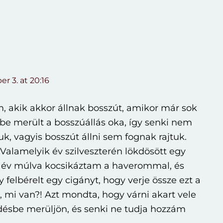
r 3. at 20:16
 akik akkor állnak bosszút, amikor már sok
ésbe merült a bosszúállás oka, így senki nem
k, vagyis bosszút állni sem fognak rajtuk.
. Valamelyik év szilveszterén lökdösött egy
 év múlva kocsikáztam a haverommal, és
 felbérelt egy cigányt, hogy verje össze ezt a
mi van?! Azt mondta, hogy várni akart vele
edésbe merüljön, és senki ne tudja hozzám