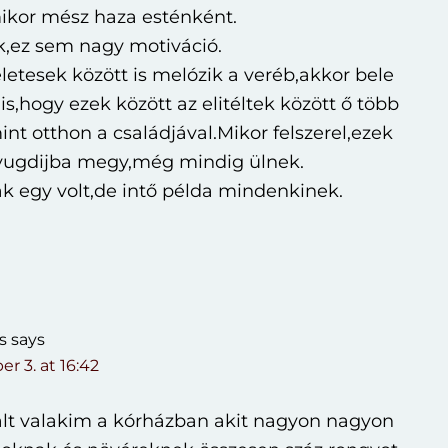
kor mész haza esténként.
k,ez sem nagy motiváció.
letesek között is melózik a veréb,akkor bele
 is,hogy ezek között az elitéltek között ő több
mint otthon a családjával.Mikor felszerel,ezek
yugdijba megy,még mindig ülnek.
ak egy volt,de intő példa mindenkinek.
s
says
r 3. at 16:42
t valakim a kórházban akit nagyon nagyon