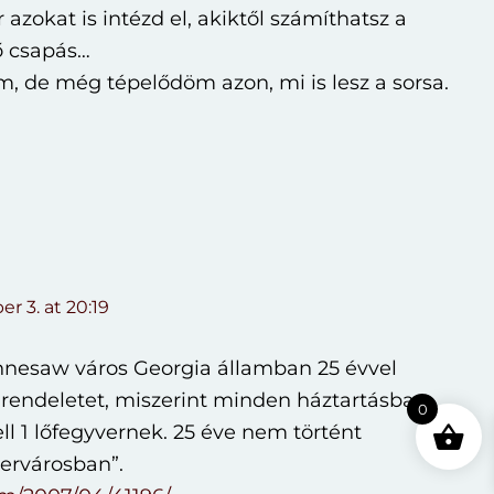
 azokat is intézd el, akiktől számíthatsz a
ő csapás…
m, de még tépelődöm azon, mi is lesz a sorsa.
r 3. at 20:19
nnesaw város Georgia államban 25 évvel
y rendeletet, miszerint minden háztartásban
0
ll 1 lőfegyvernek. 25 éve nem történt
vervárosban”.