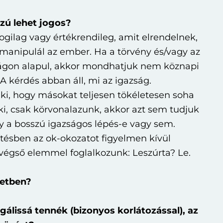
zú lehet jogos?
ogilag vagy értékrendileg, amit elrendelnek,
manipulál az ember. Ha a törvény és/vagy az
ságon alapul, akkor mondhatjuk nem köznapi
A kérdés abban áll, mi az igazság.
ki, hogy másokat teljesen tökéletesen soha
, csak körvonalazunk, akkor azt sem tudjuk
y a bosszú igazságos lépés-e vagy sem.
ésben az ok-okozatot figyelmen kívül
 végső elemmel foglalkozunk: Leszúrta? Le.
setben?
gálissá tennék (bizonyos korlátozással), az