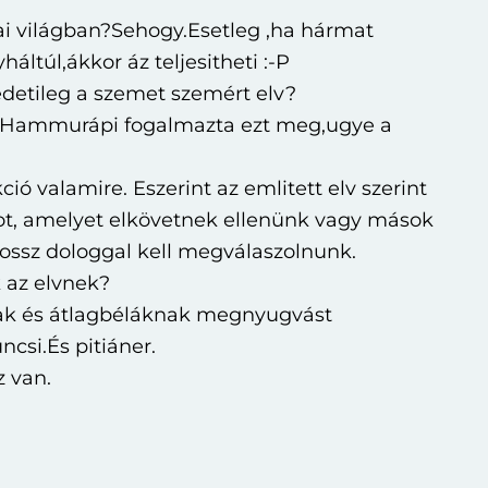
i világban?Sehogy.Esetleg ,ha hármat
áltúl,ákkor áz teljesitheti :-P
redetileg a szemet szemért elv?
.Hammurápi fogalmazta ezt meg,ugye a
ió valamire. Eszerint az emlitett elv szerint
ot, amelyet elkövetnek ellenünk vagy mások
rossz dologgal kell megválaszolnunk.
 az elvnek?
nak és átlagbéláknak megnyugvást
csi.És pitiáner.
 van.