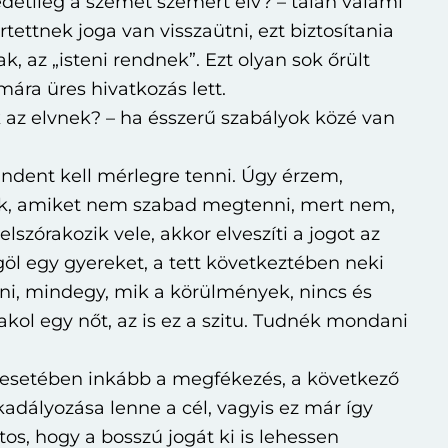
edetileg a szemet szemért elv? – talán valami
rtettnek joga van visszaütni, ezt biztosítania
k, az „isteni rendnek”. Ezt olyan sok őrült
ára üres hivatkozás lett.
az elvnek? – ha ésszerű szabályok közé van
ndent kell mérlegre tenni. Úgy érzem,
ek, amiket nem szabad megtenni, mert nem,
elszórakozik vele, akkor elveszíti a jogot az
göl egy gyereket, a tett következtében neki
lni, mindegy, mik a körülmények, nincs és
kol egy nőt, az is ez a szitu. Tudnék mondani
 esetében inkább a megfékezés, a következő
adályozása lenne a cél, vagyis ez már így
os, hogy a bosszú jogát ki is lehessen