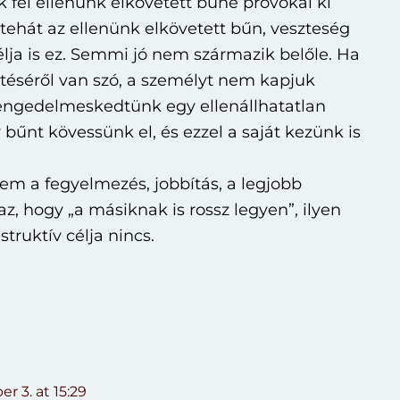
 fél ellenünk elkövetett bűne provokál ki
 tehát az ellenünk elkövetett bűn, veszteség
élja is ez. Semmi jó nem származik belőle. Ha
ztéséről van szó, a személyt nem kapjuk
 engedelmeskedtünk egy ellenállhatatlan
bűnt kövessünk el, és ezzel a saját kezünk is
nem a fegyelmezés, jobbítás, a legjobb
, hogy „a másiknak is rossz legyen”, ilyen
ruktív célja nincs.
r 3. at 15:29