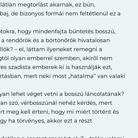
látlan megtorlást akarnak, ez bűn,
j, de bizonyos formái nem feltétlenül ez a
tokra, hogy mindenfajta büntetés bosszú,
 a rendőrök és a börtönőrök hivatalosan
lók? – el, láttam ilyeneket remegni a
agtól olyan emberrel szemben, akiről nem
es szadista emberek ki is használják ezt,
ztásban, mert neki most „hatalma” van valaki
yan lehet véget vetni a bosszú láncolatának?
 van szó, vérbosszúnál nehéz kérdés, mert
ért meg kell érteni, hogy mi miért történt és
vagy ha törvényes, akkor ezt a részt