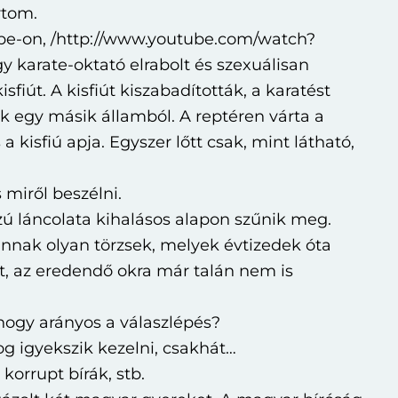
rtom.
ube-on, /http://www.youtube.com/watch?
y karate-oktató elrabolt és szexuálisan
sfiút. A kisfiút kiszabadították, a karatést
ák egy másik államból. A reptéren várta a
 a kisfiú apja. Egyszer lőtt csak, mint látható,
 miről beszélni.
zú láncolata kihalásos alapon szűnik meg.
nnak olyan törzsek, melyek évtizedek óta
, az eredendő okra már talán nem is
 hogy arányos a válaszlépés?
og igyekszik kezelni, csakhát…
korrupt bírák, stb.