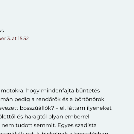
ys
r 3. at 15:52
ámotokra, hogy mindenfajta büntetés
ormán pedig a rendőrök és a börtönőrök
evezett bosszúállók? – el, láttam ilyeneket
lettől és haragtól olyan emberrel
l nem tudott semmit. Egyes szadista