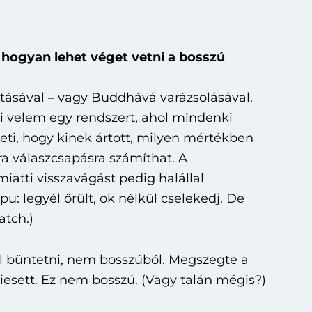
 hogyan lehet véget vetni a bosszú
tásával – vagy Buddhává varázsolásával.
i velem egy rendszert, ahol mindenki
ti, hogy kinek ártott, milyen mértékben
a válaszcsapásra számíthat. A
miatti visszavágást pedig halállal
pu: legyél őrült, ok nélkül cselekedj. De
atch.)
lal büntetni, nem bosszúból. Megszegte a
kiesett. Ez nem bosszú. (Vagy talán mégis?)