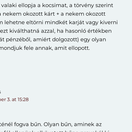
 valaki ellopja a kocsimat, a törvény szerint
 a nekem okozott kárt + a nekem okozott
 lehetne eltörni mindkét karját vagy kiverni
 ezt kiválthatná azzal, ha hasonló értékben
át pénzéből, amiért dolgozott) egy olyan
mondjuk fele annak, amit ellopott.
s
r 3. at 15:28
ténél fogva bűn. Olyan bűn, aminek az