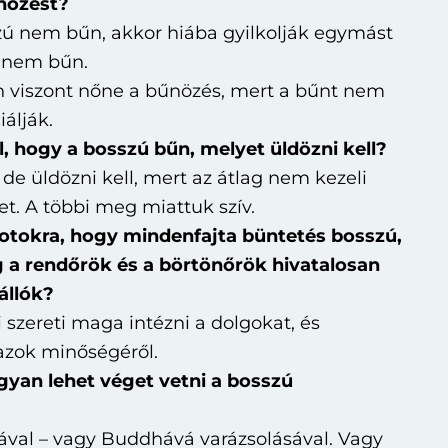
nözést?
zú nem bűn, akkor hiába gyilkolják egymást
z nem bűn.
 viszont nőne a bűnözés, mert a bűnt nem
iálják.
, hogy a bosszú bűn, melyet üldözni kell?
de üldözni kell, mert az átlag nem kezeli
t. A többi meg miattuk szív.
tokra, hogy mindenfajta büntetés bosszú,
g a rendőrök és a börtönőrök hivatalosan
állók?
 szereti maga intézni a dolgokat, és
zok minőségéről.
gyan lehet véget vetni a bosszú
ával – vagy Buddhává varázsolásával. Vagy