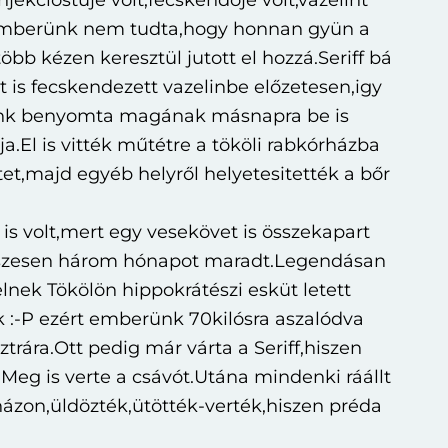
njekcióstűje volt,fecskendője volt,vazelint
t.Emberünk nem tudta,hogy honnan gyün a
öbb kézen keresztül jutott el hozzá.Seriff bá
t is fecskendezett vazelinbe előzetesen,igy
nk benyomta magának másnapra be is
a.El is vitték műtétre a tököli rabkórházba
et,majd egyéb helyről helyetesitették a bőr
is volt,mert egy vesekövet is összekapart
szesen három hónapot maradt.Legendásan
elnek Tökölön hippokrátészi esküt letett
 :-P ezért emberünk 70kilósra aszalódva
ztrára.Ott pedig már várta a Seriff,hiszen
t.Meg is verte a csávót.Utána mindenki ráállt
ázon,üldözték,ütötték-verték,hiszen préda