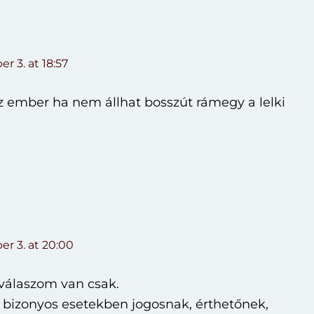
r 3. at 18:57
z ember ha nem állhat bosszút rámegy a lelki
r 3. at 20:00
válaszom van csak.
t bizonyos esetekben jogosnak, érthetőnek,