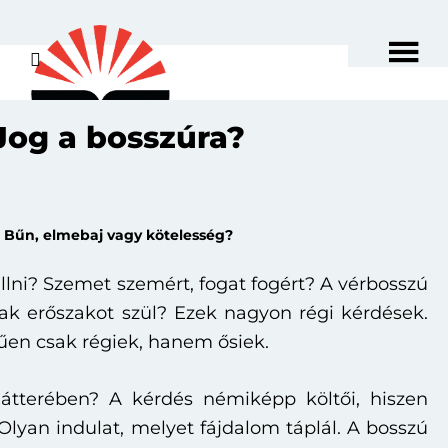
Skip
Skip
to
to
main
primary
content
sidebar
Jog a bosszúra?
Bűn, elmebaj vagy kötelesség?
llni? Szemet szemért, fogat fogért? A vérbosszú
ak erőszakot szül? Ezek nagyon régi kérdések.
űen csak régiek, hanem ősiek.
átterében? A kérdés némiképp költői, hiszen
Olyan indulat, melyet fájdalom táplál. A bosszú