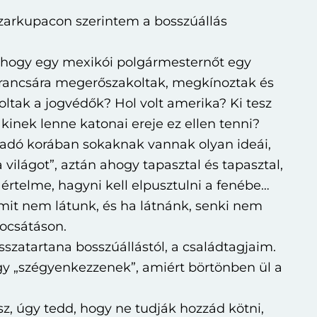
zarkupacon szerintem a bosszúállás
hogy egy mexikói polgármesternőt egy
arancsára megerőszakoltak, megkínoztak és
voltak a jogvédők? Hol volt amerika? Ki tesz
 akinek lenne katonai ereje ez ellen tenni?
adó korában sokaknak vannak olyan ideái,
 világot”, aztán ahogy tapasztal és tapasztal,
 értelme, hagyni kell elpusztulni a fenébe…
it nem látunk, és ha látnánk, senki nem
csátáson.
sszatartana bosszúállástól, a családtagjaim.
 „szégyenkezzenek”, amiért börtönben ül a
sz, úgy tedd, hogy ne tudják hozzád kötni,