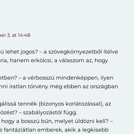
r 3. at 14:48
ú lehet jogos? – a szövegkörnyezetből ítélve
ria, hanem erkölcsi, a válaszom az, hogy
etben? – a vérbosszú mindenképpen, ilyen
nni iratlan törvény még ebben az országban
álissá tennék (bizonyos korlátozással), az
zést? – szabályozástól függ.
 hogy a bosszú bűn, melyet üldözni kell? –
fantáziátlan emberek, akik a legkisebb