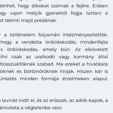
ténhet, hogy átkokat szórnak a fejére. Erősen
ogy vajon melyik gyerektől fogja tartani a
et tekinti majd prédának.
r a történelem folyamán intézményesítették.
, hogy a vendetta önbíráskodás, mindenfajta
ás önbíráskodás, amely bűn. Az elkövetett
állni csak az uralkodó vagy kormány által
 bosszúállóknak szabad. Ma ezeket a hivatásos
röknek és börtönőröknek hívják. Hiszen kár is
üntetés minden formája érzelmeken alapul,
lavinát indít el, és az erőszak, az adok-kapok, a
láncolata a végtelenbe vész.