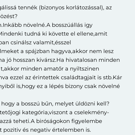
álissá tennék (bizonyos korlátozással), az
özést?
.Inkább növelné.A bosszúállás igy
Mindenki tudná ki követte el ellene,amit
ban csinálsz valamit,ésszel
lmeket a spájzban hagyva,akkor nem lesz
,ha jó hosszan kivársz.Ha hivatalosan minden
at,akkor minden amatőr a nyiltszinen
a ezzel az érintettek családtagjait is stb.Kár
nyiből is,hogy ez a lépés bizony csak növelné
, hogy a bosszú bűn, melyet üldözni kell?
etőjogi kategória,viszont a cselekmény-
-azzá teheti.A biróságokon figyelembe
t pozitiv és negativ értelemben is.