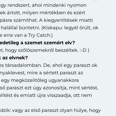
egy rendszert, ahol mindenki nyomon
nek ártott, milyen mértékben és ezért
ásra számíthat. A kiegyenlítések miatti
halállal büntetni. (Kiskapu: legyél őrült, ok
e erre van a Try Catch.)
redetileg a szemet szemért elv?
t, hogy szőlőszemekről beszéltek. :-D )
 az elvnek?
es társadalomban. De, ahol egy paraszt ok
nyaklevest, mire a sértett paraszt az
d egy megközelítőleg ugyanakkora
lső paraszt ezt úgy azonosítja, mint sértést,
ítést és emiatt újra visszaadja, ott nem
dzik: vagy az első paraszt olyan hülye, hogy