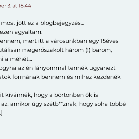
r 3. at 18:44
most jött ez a blogbejegyzés…
 ezen agyaltam.
 bennem, mert itt a városunkban egy 15éves
rutálisan megerőszakolt három (!) barom,
nni a méhét…
ogyha az én lányommal tennék ugyanezt,
latok forrnának bennem és mihez kezdenék
t kívánnék, hogy a börtönben ők is
az, amikor úgy szétb**znak, hogy soha többé
]