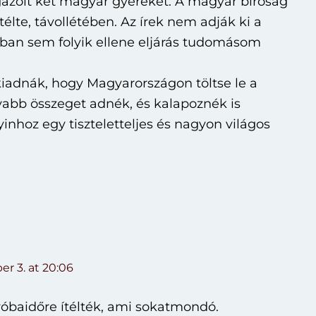
a gázolt két magyar gyereket. A magyar bíróság
e ítélte, távollétében. Az írek nem adják ki a
ban sem folyik ellene eljárás tudomásom
iadnák, hogy Magyarországon töltse le a
abb összeget adnék, és kalapoznék is
yinhoz egy tiszteletteljes és nagyon világos
r 3. at 20:06
próbaidőre ítélték, ami sokatmondó.