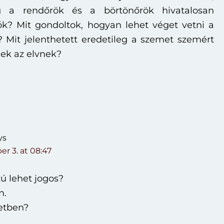
g a rendőrök és a börtönőrök hivatalosan
ók? Mit gondoltok, hogyan lehet véget vetni a
 Mit jelenthetett eredetileg a szemet szemért
ek az elvnek?
s
ys
r 3. at 08:47
zú lehet jogos?
n.
etben?