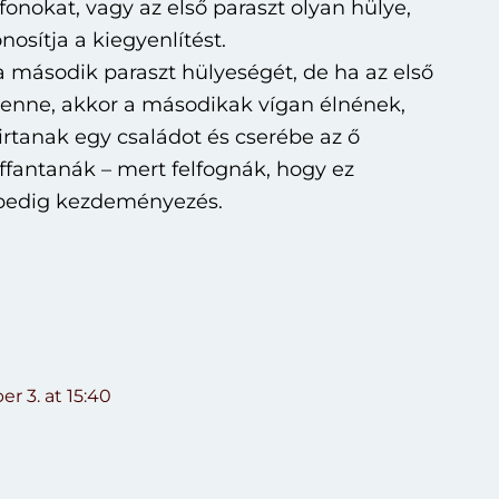
fonokat, vagy az első paraszt olyan hülye,
osítja a kiegyenlítést.
 második paraszt hülyeségét, de ha az első
lenne, akkor a másodikak vígan élnének,
irtanak egy családot és cserébe az ő
iffantanák – mert felfognák, hogy ez
 pedig kezdeményezés.
r 3. at 15:40