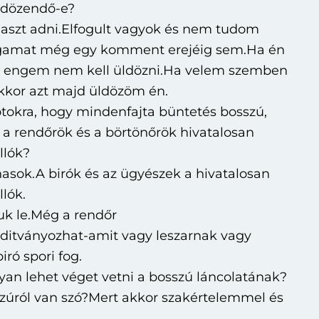
ldözendő-e?
laszt adni.Elfogult vagyok és nem tudom
agamat még egy komment erejéig sem.Ha én
or engem nem kell üldözni.Ha velem szemben
,akkor azt majd üldözöm én.
tokra, hogy mindenfajta büntetés bosszú,
 a rendőrök és a börtönőrök hivatalosan
llók?
asok.A birók és az ügyészek a hivatalosan
lók.
uk le.Még a rendőr
nditványozhat-amit vagy leszarnak vagy
ró spori fog.
yan lehet véget vetni a bosszú láncolatának?
zúról van szó?Mert akkor szakértelemmel és