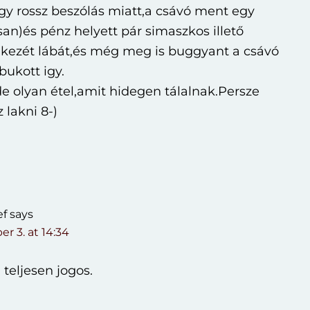
gy rossz beszólás miatt,a csávó ment egy
an)és pénz helyett pár simaszkos illető
k kezét lábát,és még meg is buggyant a csávó
 bukott igy.
de olyan étel,amit hidegen tálalnak.Persze
z lakni 8-)
ef
says
r 3. at 14:34
teljesen jogos.