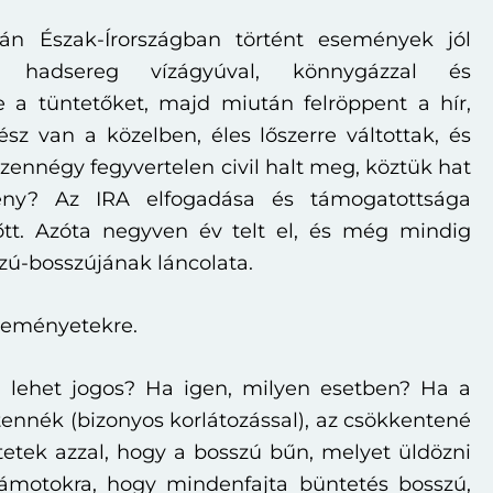
-án Észak-Írországban történt események jól
 hadsereg vízágyúval, könnygázzal és
e a tüntetőket, majd miután felröppent a hír,
sz van a közelben, éles lőszerre váltottak, és
izennégy fegyvertelen civil halt meg, köztük hat
ény? Az IRA elfogadása és támogatottsága
tt. Azóta negyven év telt el, és még mindig
zú-bosszújának láncolata.
éleményetekre.
ú lehet jogos? Ha igen, milyen esetben? Ha a
tennék (bizonyos korlátozással), az csökkentené
etek azzal, hogy a bosszú bűn, melyet üldözni
zámotokra, hogy mindenfajta büntetés bosszú,