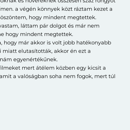
soknak és növéreknek összesen száz rongyot
ímen. a végén könnyek közt ráztam kezet a
köszöntem, hogy mindent megtettek.
lvastam, láttam pár dolgot és már nem
ne hogy mindent megtettek.
, hogy már akkor is volt jobb hatékonyabb
miatt elutasították, akkor én ezt a
tanám egyenértékűnek.
ilmeket mert átélem közben egy kicsit a
 amit a valóságban soha nem fogok, mert túl