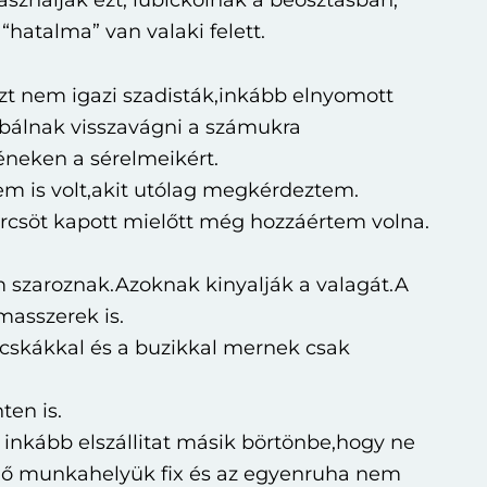
asználják ezt, lubickolnak a beosztásban,
“hatalma” van valaki felett.
zt nem igazi szadisták,inkább elnyomott
róbálnak visszavágni a számukra
yéneken a sérelmeikért.
m is volt,akit utólag megkérdeztem.
örcsöt kapott mielőtt még hozzáértem volna.
 szaroznak.Azoknak kinyalják a valagát.A
masszerek is.
icskákkal és a buzikkal mernek csak
ten is.
s inkább elszállitat másik börtönbe,hogy ne
z ő munkahelyük fix és az egyenruha nem