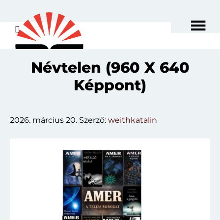
Skip
to
main
content
Névtelen (960 X 640
Képpont)
2026. március 20.
Szerző:
weithkatalin