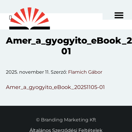
Skip
to
main
content
Amer_a_gyogyito_eBook_2
01
2025. november 11.
Szerző:
Flamich Gábor
Amer_a_gyogyito_eBook_20251105-01
© Branding Marketing Kft
Általános Szerződési Feltételek