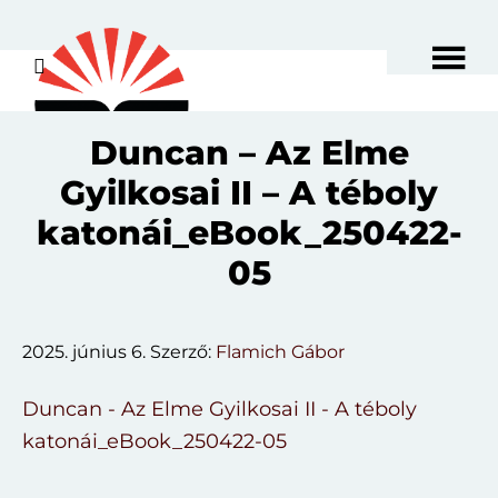
Skip
to
main
content
Duncan – Az Elme
Gyilkosai II – A téboly
katonái_eBook_250422-
05
2025. június 6.
Szerző:
Flamich Gábor
Duncan - Az Elme Gyilkosai II - A téboly
katonái_eBook_250422-05