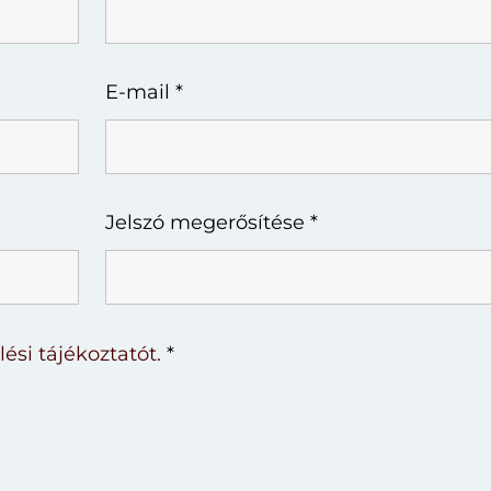
E-mail
*
Jelszó megerősítése
*
ési tájékoztatót.
*