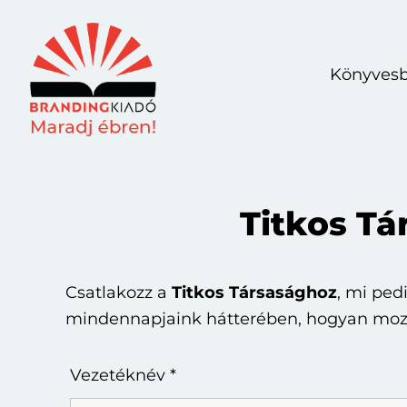
Skip
Ugrás
to
az
main
elsődleges
Könyvesb
content
oldalsávhoz
Titkos Tá
Csatlakozz a
Titkos Társasághoz
, mi ped
mindennapjaink hátterében, hogyan mozg
Vezetéknév
*