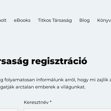
olt
eBooks
Titkos Társaság
Blog
Könyv
rsaság regisztráció
ig folyamatosan informálunk arról, hogy mi zajlik 
atják arctalan emberek a világunkat.
Keresztnév
*