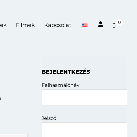
0
Show
ek
Filmek
Kapcsolat
Shoppin
Cart
Elsődleges
BEJELENTKEZÉS
oldalsáv
Felhasználónév
a
Jelszó