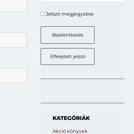
Jelszó megjegyzése
Elfelejtett jelszó
KATEGÓRIÁK
Akció könyvek