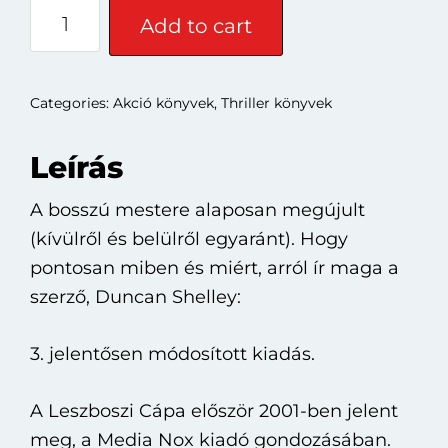
Duncan
Add to cart
Shelley:
A
bosszú
Categories:
Akció könyvek
,
Thriller könyvek
mestere
(új
Leírás
kiadás)
A bosszú mestere alaposan megújult
quantity
(kívülről és belülről egyaránt). Hogy
pontosan miben és miért, arról ír maga a
szerző, Duncan Shelley:
3. jelentősen módosított kiadás.
A Leszboszi Cápa először 2001-ben jelent
meg, a Media Nox kiadó gondozásában.