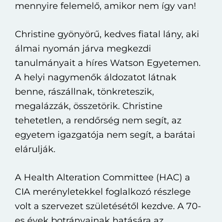
mennyire felemelő, amikor nem így van!
Christine gyönyörű, kedves fiatal lány, aki
álmai nyomán járva megkezdi
tanulmányait a híres Watson Egyetemen.
A helyi nagymenők áldozatot látnak
benne, rászállnak, tönkreteszik,
megalázzák, összetörik. Christine
tehetetlen, a rendőrség nem segít, az
egyetem igazgatója nem segít, a barátai
elárulják.
A Health Alteration Committee (HAC) a
CIA merényletekkel foglalkozó részlege
volt a szervezet születésétől kezdve. A 70-
es évek botrányainak hatására az