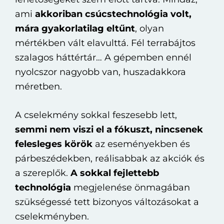
ami
akkoriban csúcstechnológia volt,
mára gyakorlatilag eltűnt
, olyan
mértékben vált elavulttá. Fél terrabájtos
szalagos háttértár… A gépemben ennél
nyolcszor nagyobb van, huszadakkora
méretben.
A cselekmény sokkal feszesebb lett,
semmi nem viszi el a fókuszt, nincsenek
felesleges körök
az eseményekben és
párbeszédekben, reálisabbak az akciók és
a szereplők.
A sokkal fejlettebb
technológia
megjelenése önmagában
szükségessé tett bizonyos változásokat a
cselekményben.