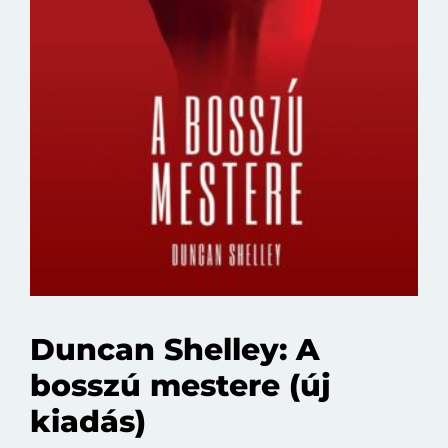
Duncan Shelley: A
bosszú mestere (új
kiadás)