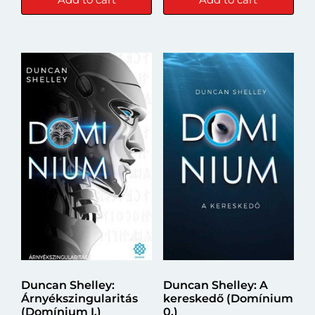
Duncan Shelley:
Duncan Shelley: A
Árnyékszingularitás
kereskedő (Domínium
(Domínium I.)
0.)