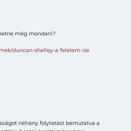
lehetne még mondani?
rmek/duncan-shelley-a-felelem-ize
rszágot néhány folytatást bemutatva a