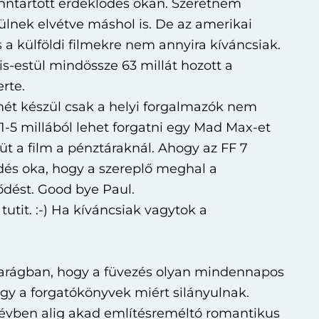
enntartott érdeklődés okán. Szeretném
lnek elvétve máshol is. De az amerikai
s a külföldi filmekre nem annyira kíváncsiak.
is-estül mindössze 63 millát hozott a
rte.
t készül csak a helyi forgalmazók nem
t 1-5 millából lehet forgatni egy Mad Max-et
eüt a film a pénztáraknál. Ahogy az FF 7
dés oka, hogy a szereplő meghal a
ődést. Good bye Paul.
tutit. :-) Ha kíváncsiak vagytok a
iparágban, hogy a füvezés olyan mindennapos
ogy a forgatókönyvek miért silányulnak.
0 évben alig akad említésreméltó romantikus