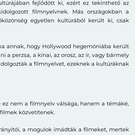
túrájában fejlődött ki, ezért ez tekinthető az
idolgozott filmnyelvnek. Más országokban a
zőközönség egyetlen kultúrából került ki, csak
 oka annak, hogy Hollywood hegemóniába került
 a perzsa, a kínai, az orosz, az ír, vagy bármely
idolgozták a filmnyelvet, ezeknek a kultúráknak
e ez nem a filmnyelv válsága, hanem a témáké,
filmek közvetítenek.
rányítói, a mogulok imádták a filmeket, mertek