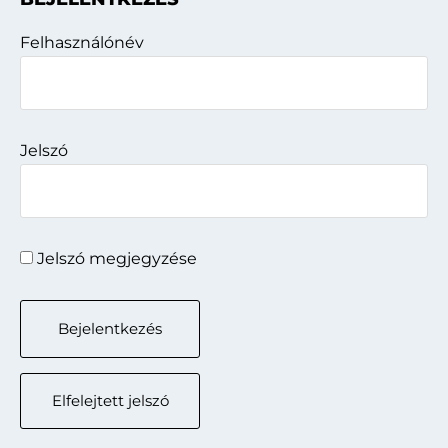
oldalsáv
Felhasználónév
Jelszó
Jelszó megjegyzése
Elfelejtett jelszó