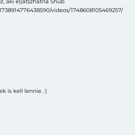
z, aki eljátszhatná Shub
/1738914776438590/videos/1748608105469257/
is kell lennie. :)