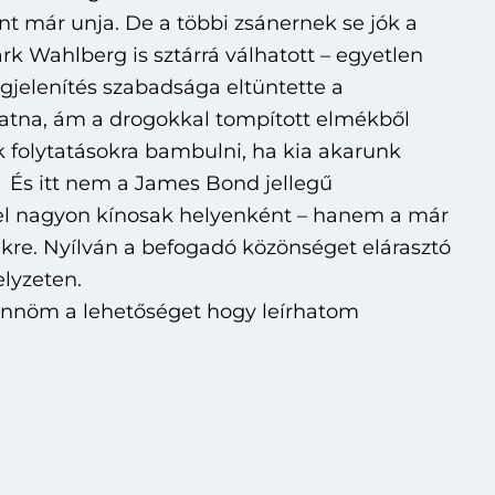
nt már unja. De a többi zsánernek se jók a
ark Wahlberg is sztárrá válhatott – egyetlen
egjelenítés szabadsága eltüntette a
hatna, ám a drogokkal tompított elmékből
ik folytatásokra bambulni, ha kia akarunk
És itt nem a James Bond jellegű
el nagyon kínosak helyenként – hanem a már
ekre. Nyílván a befogadó közönséget elárasztó
lyzeten.
szönnöm a lehetőséget hogy leírhatom