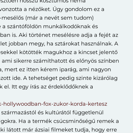
sztően hosszú kosztümös néma
g vonzotta a nézőket. Úgy gondolom ez a
ós-mesélős (már a nevét sem tudom)
este a szántóföldön munkálkodóknak és
an is. Aki történet mesélésre adja a fejét az
let jobban megy, ha sztárokat használnak. A
ésekkel kötötték magukhoz a kincset jelentő
a, ami sikerre számíthatott és előnyös színben
ba, mert ez itten kérem iparág, ami nagyon
ott ide. A tehetséget pedig szinte kizárólag
el. Itt egy írás az érdeklődőknek a
ok-hollywoodban-fox-zukor-korda-kertesz
származástól és kultúrától függetlenül
lgokra. Ha a termék csúcsminőségű remek a
ki látott már ázsiai filmeket tudja, hogy erre