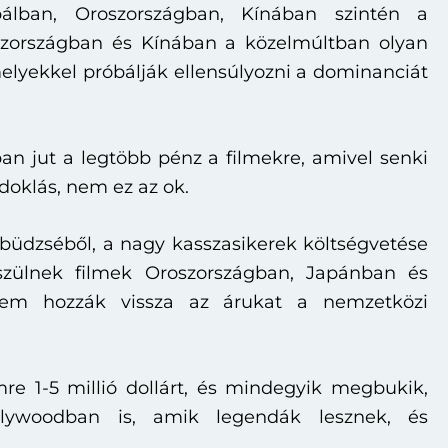
álban, Oroszországban, Kínában szintén a
oszországban és Kínában a közelmúltban olyan
melyekkel próbálják ellensúlyozni a dominanciát
n jut a legtöbb pénz a filmekre, amivel senki
ndoklás, nem ez az ok.
büdzséből, a nagy kasszasikerek költségvetése
szülnek filmek Oroszországban, Japánban és
 nem hozzák vissza az árukat a nemzetközi
re 1-5 millió dollárt, és mindegyik megbukik,
ollywoodban is, amik legendák lesznek, és