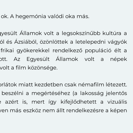
z ok. A hegemónia valódi oka más.
Egyesült Államok volt a legsokszínűbb kultúra a
l és Ázsiából, özönlöttek a letelepedni vágyók
frikai gyökerekkel rendelkező populáció élt a
dott. Az Egyesült Államok volt a népek
 volt a film közönsége.
orlátok miatt kezdetben csak némafilm létezett.
 beszélni a megértéséhez (a lakosság jelentős
azért is, mert így kifejlődhetett a vizuális
yen más eszköz nem állt rendelkezésre a képen