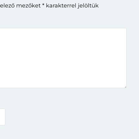
telező mezőket
*
karakterrel jelöltük