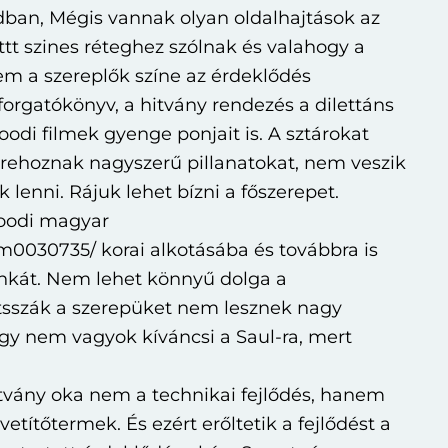
dban, Mégis vannak olyan oldalhajtások az
ttt szines réteghez szólnak és valahogy a
em a szereplők színe az érdeklődés
rgatókönyv, a hitvány rendezés a dilettáns
woodi filmek gyenge ponjait is. A sztárokat
étrehoznak nagyszerű pillanatokat, nem veszik
k lenni. Rájuk lehet bízni a főszerepet.
woodi magyar
030735/ korai alkotásába és továbbra is
unkát. Nem lehet könnyű dolga a
átsszák a szerepüket nem lesznek nagy
ogy nem vagyok kíváncsi a Saul-ra, mert
tvány oka nem a technikai fejlődés, hanem
títőtermek. És ezért erőltetik a fejlődést a