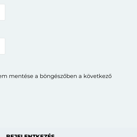
mem mentése a böngészőben a következő
Elsődleges
BEJELENTKEZÉS