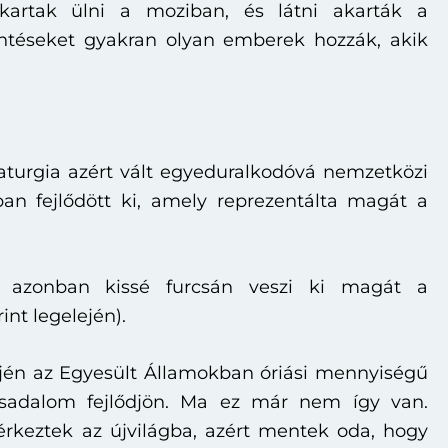
kartak ülni a moziban, és látni akarták a
ntéseket gyakran olyan emberek hozzák, akik
aturgia azért vált egyeduralkodóvá nemzetközi
ban fejlődött ki, amely reprezentálta magát a
ó, azonban kissé furcsán veszi ki magát a
nt legelején).
ején az Egyesült Államokban óriási mennyiségű
rsadalom fejlődjön. Ma ez már nem így van.
rkeztek az újvilágba, azért mentek oda, hogy